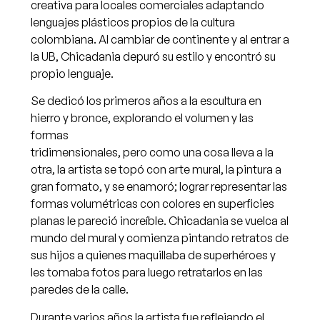
creativa para locales comerciales adaptando
lenguajes plásticos propios de la cultura
colombiana. Al cambiar de continente y al entrar a
la UB, Chicadania depuró su estilo y encontró su
propio lenguaje.
Se dedicó los primeros años a la escultura en
hierro y bronce, explorando el volumen y las
formas
tridimensionales, pero como una cosa lleva a la
otra, la artista se topó con arte mural, la pintura a
gran formato, y se enamoró; lograr representar las
formas volumétricas con colores en superficies
planas le pareció increíble. Chicadania se vuelca al
mundo del mural y comienza pintando retratos de
sus hijos a quienes maquillaba de superhéroes y
les tomaba fotos para luego retratarlos en las
paredes de la calle.
Durante varios años la artista fue reflejando el