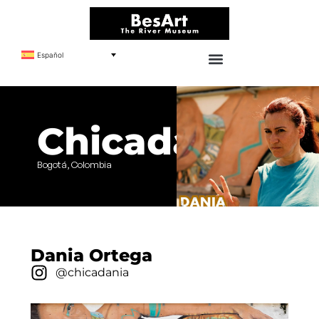
Español
Chicadania
Bogotá, Colombia
Dania Ortega
@chicadania