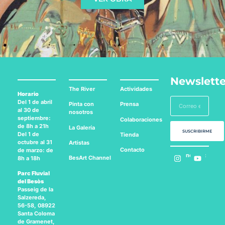
Newslette
The River
Actividades
Horario
Del 1 de abril
Pinta con
Prensa
al 30 de
nosotros
septiembre:
Colaboraciones
de 8h a 21h
La Galería
SUSCRIBIRME
Del 1 de
Tienda
octubre al 31
Artistas
Contacto
de marzo: de
Síguenos en:
BesArt
Channel
8h a 18h
Parc Fluvial
del Besòs
Passeig de la
Salzereda,
56-58, 08922
Santa Coloma
de Gramenet,