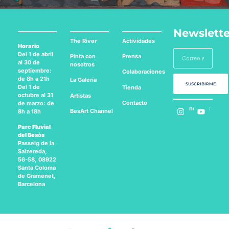
Newslette
The River
Actividades
Horario
Del 1 de abril
Pinta con
Prensa
al 30 de
nosotros
septiembre:
Colaboraciones
de 8h a 21h
La Galería
SUSCRIBIRME
Del 1 de
Tienda
octubre al 31
Artistas
Contacto
de marzo: de
Síguenos en:
BesArt
Channel
8h a 18h
Parc Fluvial
del Besòs
Passeig de la
Salzereda,
56-58, 08922
Santa Coloma
de Gramenet,
Barcelona