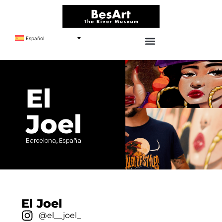
Español
El
Joel
Barcelona, España
El Joel
@el__joel_