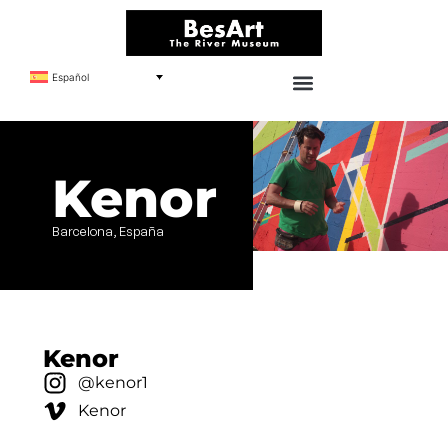
Español
Kenor
Barcelona, España
Kenor
@kenor1
Kenor