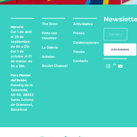
Newslette
The River
Actividades
Horario
Del 1 de abril
Pinta con
Prensa
al 30 de
nosotros
septiembre:
Colaboraciones
de 8h a 21h
La Galería
SUSCRIBIRME
Del 1 de
Tienda
octubre al 31
Artistas
Contacto
de marzo: de
Síguenos en:
BesArt
Channel
8h a 18h
Parc Fluvial
del Besòs
Passeig de la
Salzereda,
56-58, 08922
Santa Coloma
de Gramenet,
Barcelona