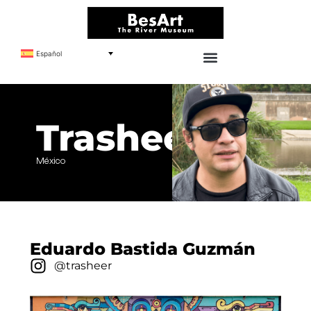
Español
Trasheer
México
Eduardo Bastida Guzmán
@trasheer