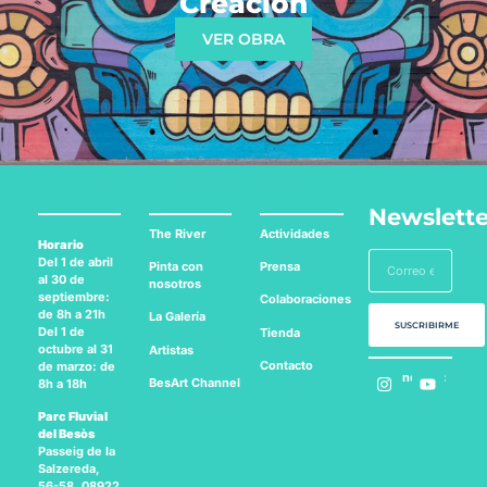
Creación
VER OBRA
Newslette
The River
Actividades
Horario
Del 1 de abril
Pinta con
Prensa
al 30 de
nosotros
septiembre:
Colaboraciones
de 8h a 21h
La Galería
SUSCRIBIRME
Del 1 de
Tienda
octubre al 31
Artistas
Contacto
de marzo: de
Síguenos en:
BesArt
Channel
8h a 18h
Parc Fluvial
del Besòs
Passeig de la
Salzereda,
56-58, 08922