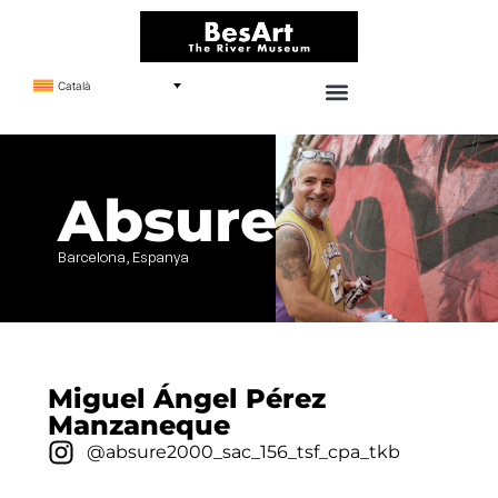
Català
Absure2000
Barcelona, Espanya
Miguel Ángel Pérez
Manzaneque
@absure2000_sac_156_tsf_cpa_tkb