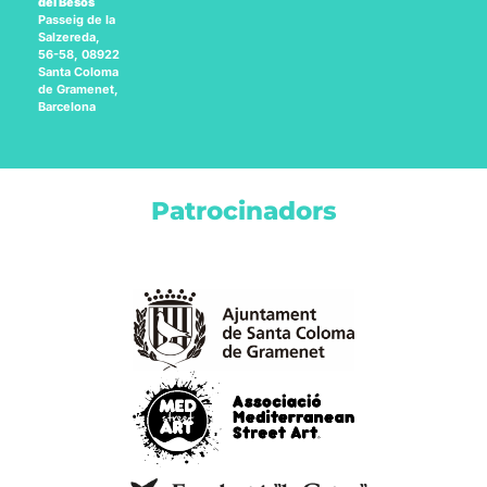
del Besòs
Passeig de la
Salzereda,
56-58, 08922
Santa Coloma
de Gramenet,
Barcelona
Patrocinadors