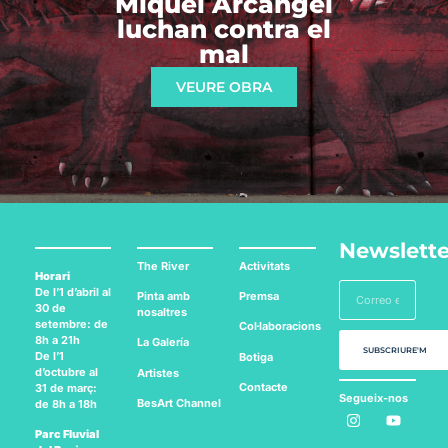
Miquel Arcángel
luchan contra el
mal
VEURE OBRA
Newslette
The River
Activitats
Horari
De l’1 d’abril al
Pinta amb
Premsa
30 de
nosaltres
setembre: de
Col·laboracions
8h a 21h
La Galería
SUBSCRIURE'M
De l’1
Botiga
d’octubre al
Artistes
Contacte
31 de març:
Segueix-nos
BesArt
Channel
de 8h a 18h
a:
Parc Fluvial