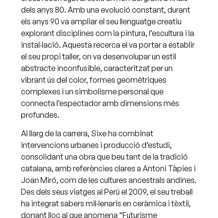
dels anys 80. Amb una evolució constant, durant
els anys 90 va ampliar el seu llenguatge creatiu
explorant disciplines com la pintura, l’escultura i la
instal·lació. Aquesta recerca el va portar a establir
el seu propi taller, on va desenvolupar un estil
abstracte inconfusible, caracteritzat per un
vibrant ús del color, formes geomètriques
complexes i un simbolisme personal que
connecta l’espectador amb dimensions més
profundes.
Al llarg de la carrera, Sixe ha combinat
intervencions urbanes i producció d’estudi,
consolidant una obra que beu tant de la tradició
catalana, amb referències clares a Antoni Tàpies i
Joan Miró, com de les cultures ancestrals andines.
Des dels seus viatges al Perú el 2009, el seu treball
ha integrat sabers mil·lenaris en ceràmica i tèxtil,
donant lloc al que anomena “Futurisme