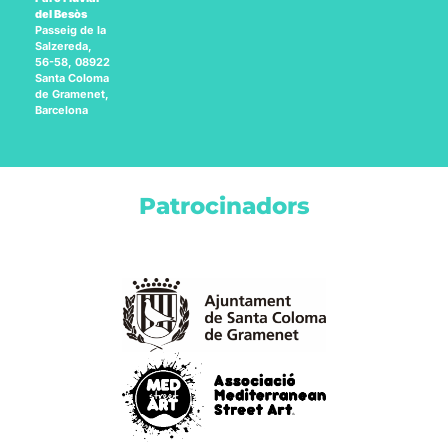
del Besòs
Passeig de la
Salzereda,
56-58, 08922
Santa Coloma
de Gramenet,
Barcelona
Patrocinadors