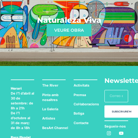
Naturaleza Viva
VEURE OBRA
Newslette
The River
Activitats
Horari
De l’1 d’abril al
Pinta amb
Premsa
30 de
nosaltres
setembre: de
Col·laboracions
8h a 21h
La Galería
SUBSCRIURE'M
De l’1
Botiga
d’octubre al
Artistes
Contacte
31 de març:
Segueix-nos
BesArt
Channel
de 8h a 18h
a:
Parc Fluvial