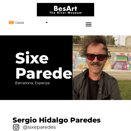
Català
Sixe
Paredes
Barcelona, Espanya
Sergio Hidalgo Paredes
@sixeparedes