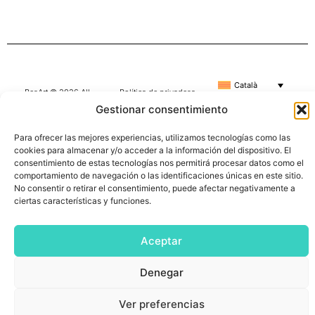
Català
BesArt © 2026 All
Política de privadesa
Rights Reserved
|
Avís Legal
|
Política
Gestionar consentimiento
de cookies
Para ofrecer las mejores experiencias, utilizamos tecnologías como las
cookies para almacenar y/o acceder a la información del dispositivo. El
consentimiento de estas tecnologías nos permitirá procesar datos como el
comportamiento de navegación o las identificaciones únicas en este sitio.
No consentir o retirar el consentimiento, puede afectar negativamente a
ciertas características y funciones.
Aceptar
Denegar
Ver preferencias