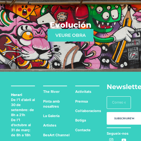
Evolución
VEURE OBRA
Newslette
The River
Activitats
Horari
De l’1 d’abril al
Pinta amb
Premsa
30 de
nosaltres
setembre: de
Col·laboracions
8h a 21h
La Galería
SUBSCRIURE'M
De l’1
Botiga
d’octubre al
Artistes
Contacte
31 de març:
Segueix-nos
BesArt
Channel
de 8h a 18h
a: