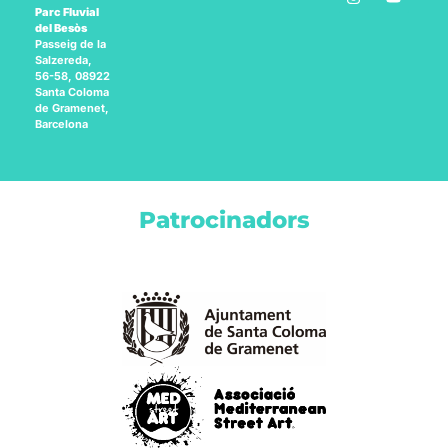
Parc Fluvial
del Besòs
Passeig de la
Salzereda,
56-58, 08922
Santa Coloma
de Gramenet,
Barcelona
Patrocinadors