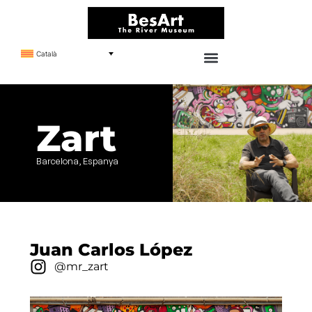
Català
Zart
Barcelona, Espanya
Juan Carlos López
@mr_zart