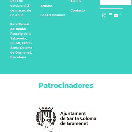
Del 1 de
Tienda
octubre al 31
Artistas
Contacto
de marzo: de
Síguenos en:
BesArt
Channel
8h a 18h
Parc Fluvial
del Besòs
Passeig de la
Salzereda,
56-58, 08922
Santa Coloma
de Gramenet,
Barcelona
Patrocinadores