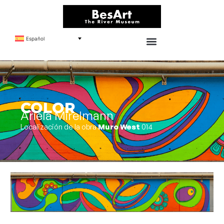
Español
COLOR
Ariela Mirelmann
Localización de la obra
Muro West
014