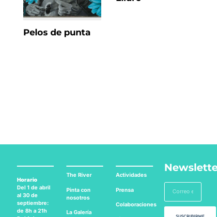
Pelos de punta
Newslette
The River
Actividades
Horario
Del 1 de abril
Pinta con
Prensa
al 30 de
nosotros
septiembre:
Colaboraciones
de 8h a 21h
La Galería
SUSCRIBIRME