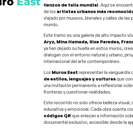
ro
East
lienzos de talla mundial
. Aquí se encuent
de los
artistas urbanos más reconocido
viajado por museos, bienales y calles de las 
mundo.
Este tramo es una galería de alto impacto v
Aryz, Mina Hamada, Sixe Paredes, Fran
ya han dejado su huella en estos muros, cr
dialogan con el entorno natural y urbano, pr
internacional del arte contemporáneo​.
Los
Muros East
representan la vanguardia d
de estilos, lenguajes y culturas
que con
una invitación permanente a reflexionar sobr
fronteras y cuestionar realidades.
Este recorrido no solo ofrece belleza visual,
educativa y emocional. Cada obra cuenta c
códigos QR
que enlazan a información sobre
documental exclusivo, accesible desde la ap