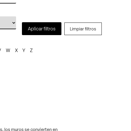
Aplicar filtros
Limpiar filtros
V
W
X
Y
Z
òs, los muros se convierten en