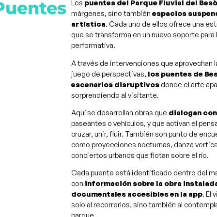
uentes
Los
puentes del Parque Fluvial del Bes
márgenes, sino también
espacios suspend
artística
. Cada uno de ellos ofrece una est
que se transforma en un nuevo soporte para l
performativa.
A través de intervenciones que aprovechan la 
juego de perspectivas,
los puentes de Be
escenarios disruptivos
donde el arte ap
sorprendiendo al visitante.
Aquí se desarrollan obras que
dialogan con
paseantes o vehículos, y que activan el pen
cruzar, unir, fluir. También son punto de enc
como proyecciones nocturnas, danza vertical
conciertos urbanos que flotan sobre el río.
Cada puente está identificado dentro del ma
con
información sobre la obra instalada
documentales accesibles en la app
. El
solo al recorrerlos, sino también al contemp
parque.