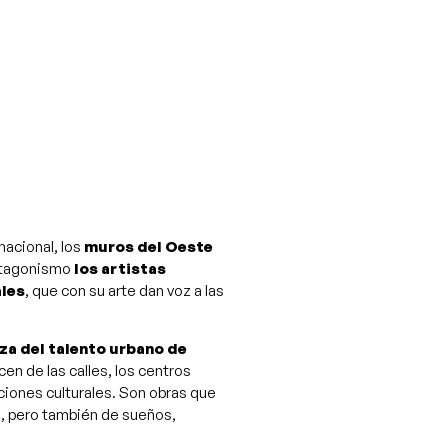
nacional, los
muros del Oeste
rotagonismo
los artistas
ales
, que con su arte dan voz a las
za del talento urbano de
en de las calles, los centros
aciones culturales. Son obras que
día, pero también de sueños,