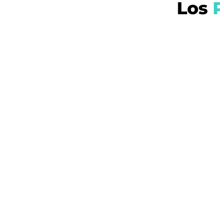
Los
P