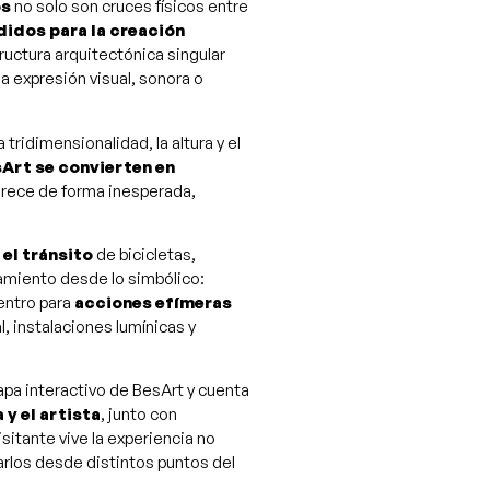
òs
no solo son cruces físicos entre
idos para la creación
ructura arquitectónica singular
a expresión visual, sonora o
tridimensionalidad, la altura y el
sArt se convierten en
arece de forma inesperada,
 el tránsito
de bicicletas,
samiento desde lo simbólico:
uentro para
acciones efímeras
, instalaciones lumínicas y
pa interactivo de BesArt y cuenta
 y el artista
, junto con
 visitante vive la experiencia no
larlos desde distintos puntos del