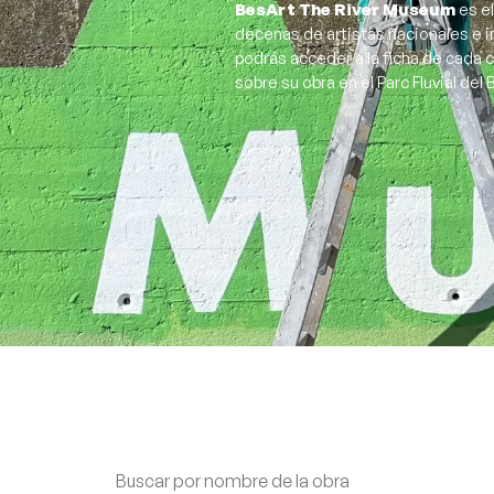
BesArt The River Museum
es el
decenas de artistas nacionales e i
podrás acceder a la ficha de cada 
sobre su obra en el Parc Fluvial del