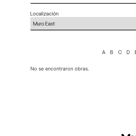
Localización
A
B
C
D
No se encontraron obras.