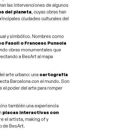
ran las intervenciones de algunos
s del planeta
, cuyas obras han
principales ciudades culturales del
isual y simbólico. Nombres como
co Fasoli o Francesc Punsola
eando obras monumentales que
oyectando a BesArt al mapa
el arte urbano: una
cartografía
ecta Barcelona con el mundo. Son
e el poder del arte para romper
 sino también una experiencia
on
placas interactivas con
 el artista, making of y
p de BesArt.