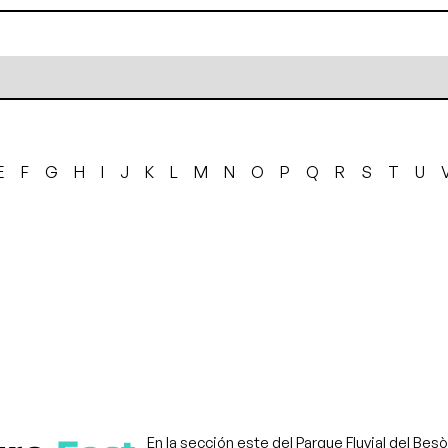
E
F
G
H
I
J
K
L
M
N
O
P
Q
R
S
T
U
En la sección este del Parque Fluvial del Bes