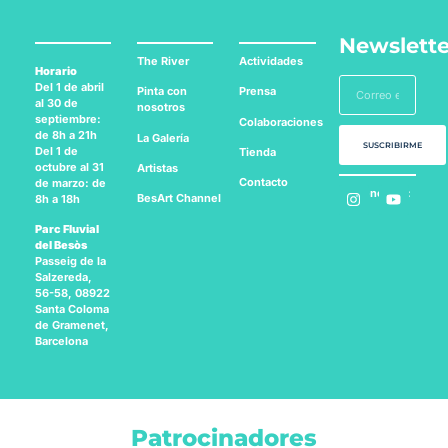
Newslette
The River
Actividades
Horario
Del 1 de abril
Pinta con
Prensa
al 30 de
nosotros
septiembre:
Colaboraciones
de 8h a 21h
La Galería
SUSCRIBIRME
Del 1 de
Tienda
octubre al 31
Artistas
Contacto
de marzo: de
Síguenos en:
BesArt
Channel
8h a 18h
Parc Fluvial
del Besòs
Passeig de la
Salzereda,
56-58, 08922
Santa Coloma
de Gramenet,
Barcelona
Patrocinadores