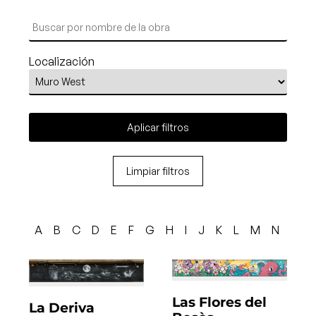
Localización
Aplicar filtros
Limpiar filtros
A
B
C
D
E
F
G
H
I
J
K
L
M
N
O
Las Flores del
La Deriva