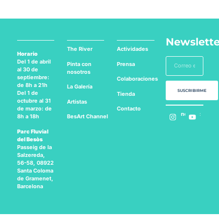
Newslette
The River
Actividades
Horario
Del 1 de abril
Pinta con
Prensa
al 30 de
nosotros
septiembre:
Colaboraciones
de 8h a 21h
La Galería
SUSCRIBIRME
Del 1 de
Tienda
octubre al 31
Artistas
Contacto
de marzo: de
Síguenos en:
BesArt
Channel
8h a 18h
Parc Fluvial
del Besòs
Passeig de la
Salzereda,
56-58, 08922
Santa Coloma
de Gramenet,
Barcelona