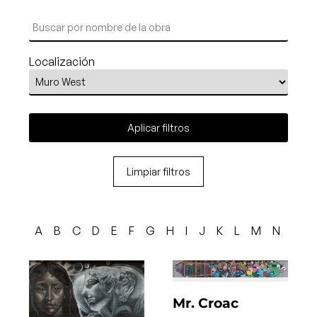
Localización
Aplicar filtros
Limpiar filtros
A
B
C
D
E
F
G
H
I
J
K
L
M
N
O
Mr. Croac