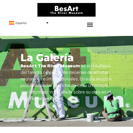
Español
La Galería
BesArt The River Museum
es el resultado
del talento colectivo de decenas de artistas
nacionales e internacionales. En esta sección
podrás acceder a la ficha de cada creador/a
con información detallada sobre su obra en el
Parc Fluvial del Besòs.