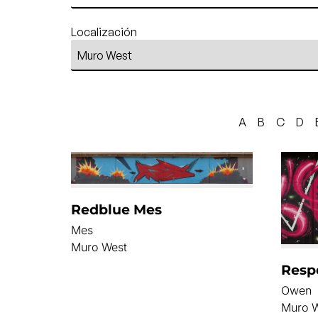
Localización
A
B
C
D
Redblue Mes
Mes
Muro West
Resp
Owen
Muro 