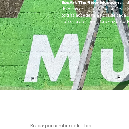
BesArt The River Museum
es el
decenas de artistas nacionales e i
podrás acceder a la ficha de cada 
sobre su obra en el Parc Fluvial del