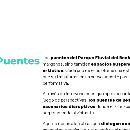
uentes
Los
puentes del Parque Fluvial del Bes
márgenes, sino también
espacios suspend
artística
. Cada uno de ellos ofrece una est
que se transforma en un nuevo soporte para l
performativa.
A través de intervenciones que aprovechan la 
juego de perspectivas,
los puentes de Be
escenarios disruptivos
donde el arte ap
sorprendiendo al visitante.
Aquí se desarrollan obras que
dialogan con
paseantes o vehículos, y que activan el pen