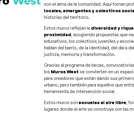
ro
West
son el alma de la comunidad. Aquí toman p
locales, emergentes y colectivos soci
historias del territorio.
Estos muros reflejan la
diversidad y rique
proximidad
, acogiendo propuestas que nac
educativos, los colectivos juveniles y asoci
hablan del barrio, de la identidad, del día a 
justicia, memoria y transformación.
Gracias al programa de becas, convocatorias 
los
Muros West
se convierten en un espac
para creadores que están dando sus primero
urbano, pero también para aquellos que ent
herramienta de intervención social.
Estos muros son
escuelas al aire libre
, f
lugares donde el arte se construye con las