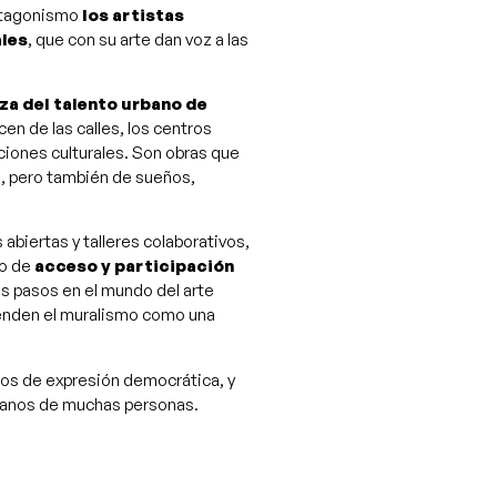
rotagonismo
los artistas
ales
, que con su arte dan voz a las
za del talento urbano de
en de las calles, los centros
aciones culturales. Son obras que
día, pero también de sueños,
abiertas y talleres colaborativos,
io de
acceso y participación
s pasos en el mundo del arte
ienden el muralismo como una
oros de expresión democrática, y
 manos de muchas personas.