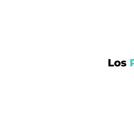
Los
P