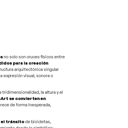
òs
no solo son cruces físicos entre
idos para la creación
ructura arquitectónica singular
a expresión visual, sonora o
tridimensionalidad, la altura y el
sArt se convierten en
arece de forma inesperada,
 el tránsito
de bicicletas,
samiento desde lo simbólico: