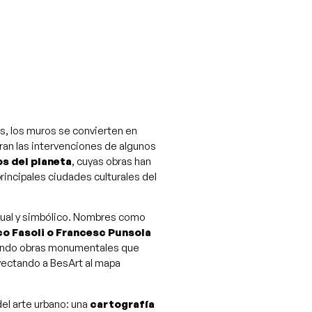
òs, los muros se convierten en
ran las intervenciones de algunos
s del planeta
, cuyas obras han
principales ciudades culturales del
isual y simbólico. Nombres como
co Fasoli o Francesc Punsola
eando obras monumentales que
oyectando a BesArt al mapa
el arte urbano: una
cartografía