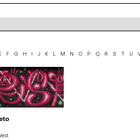
E
F
G
H
I
J
K
L
M
N
O
P
Q
R
S
T
U
eto
West