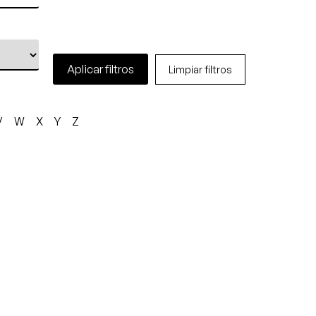
Aplicar filtros
Limpiar filtros
V
W
X
Y
Z