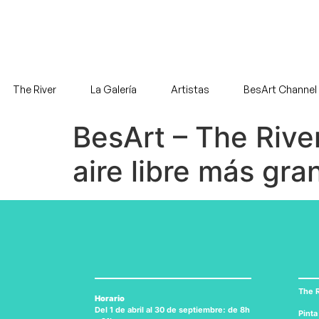
The River
La Galería
Artistas
BesArt Channel
BesArt – The Rive
aire libre más gr
The R
Horario
Del 1 de abril al 30 de septiembre: de 8h
Pinta