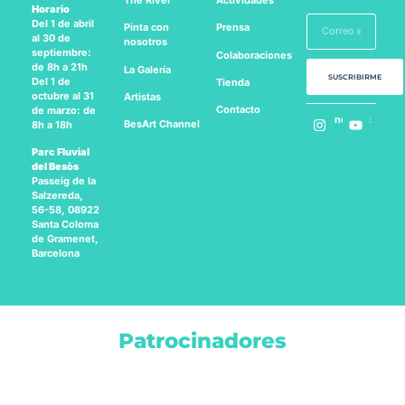
Horario
Del 1 de abril
Pinta con
Prensa
al 30 de
nosotros
septiembre:
Colaboraciones
de 8h a 21h
La Galería
SUSCRIBIRME
Del 1 de
Tienda
octubre al 31
Artistas
Contacto
de marzo: de
Síguenos en:
BesArt
Channel
8h a 18h
Parc Fluvial
del Besòs
Passeig de la
Salzereda,
56-58, 08922
Santa Coloma
de Gramenet,
Barcelona
Patrocinadores