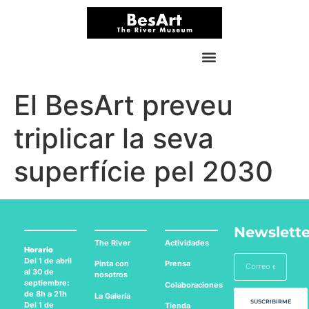
El BesArt preveu
triplicar la seva
superfície pel 2030
Newslette
The River
Actividades
Horario
Del 1 de abril
Pinta con
Prensa
al 30 de
nosotros
septiembre:
Colaboraciones
de 8h a 21h
La Galería
SUSCRIBIRME
Del 1 de
Tienda