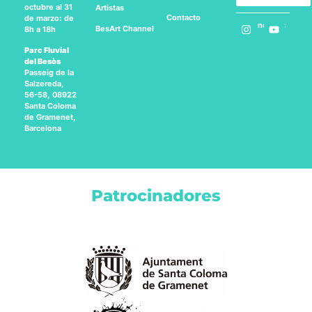
octubre al 31
Artistas
Contacto
de marzo: de
Síguenos en:
BesArt
Channel
8h a 18h
Parc Fluvial
del Besòs
Passeig de la
Salzereda,
56-58, 08922
Santa Coloma
de Gramenet,
Barcelona
Patrocinadores