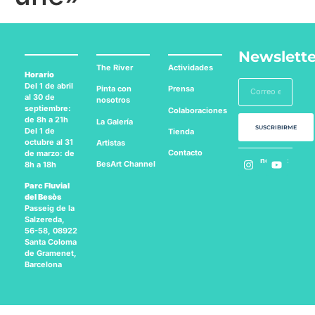
Newslette
The River
Actividades
Horario
Del 1 de abril
Pinta con
Prensa
al 30 de
nosotros
septiembre:
Colaboraciones
de 8h a 21h
La Galería
SUSCRIBIRME
Del 1 de
Tienda
octubre al 31
Artistas
Contacto
de marzo: de
Síguenos en:
BesArt
Channel
8h a 18h
Parc Fluvial
del Besòs
Passeig de la
Salzereda,
56-58, 08922
Santa Coloma
de Gramenet,
Barcelona