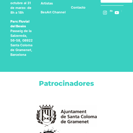
octubre al 31
Artistas
Contacto
de marzo: de
Síguenos en:
BesArt
Channel
8h a 18h
Parc Fluvial
del Besòs
Passeig de la
Salzereda,
56-58, 08922
Santa Coloma
de Gramenet,
Barcelona
Patrocinadores