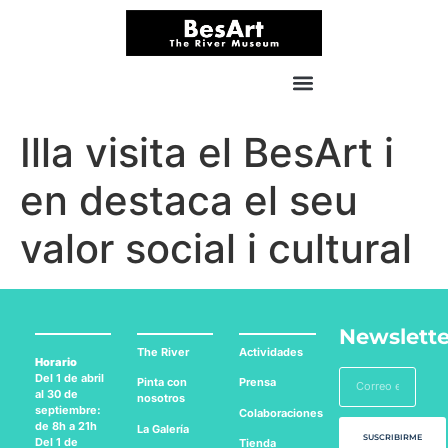
Illa visita el BesArt i
en destaca el seu
valor social i cultural
Newslette
The River
Actividades
Horario
Del 1 de abril
Pinta con
Prensa
al 30 de
nosotros
septiembre:
Colaboraciones
de 8h a 21h
La Galería
SUSCRIBIRME
Del 1 de
Tienda