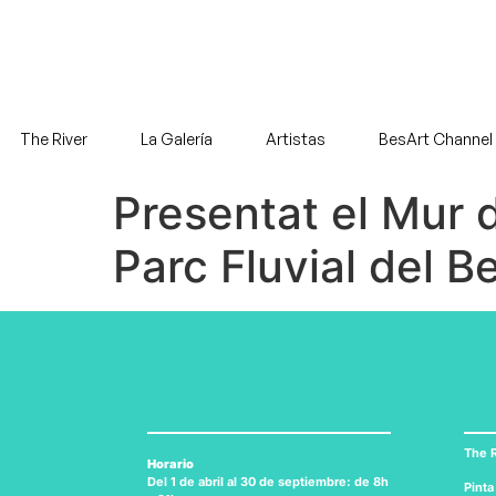
The River
La Galería
Artistas
BesArt Channel
Presentat el Mur 
Parc Fluvial del B
The R
Horario
Del 1 de abril al 30 de septiembre: de 8h
Pinta