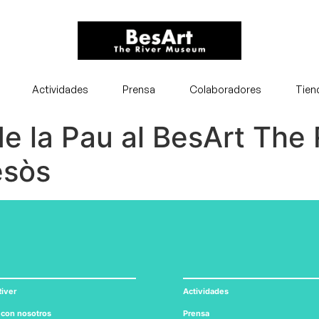
Actividades
Prensa
Colaboradores
Tien
de la Pau al BesArt The
esòs
iver
Actividades
 con nosotros
Prensa