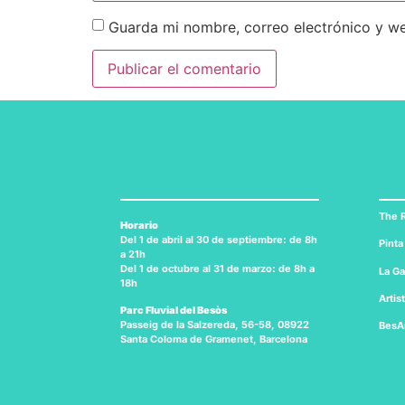
Guarda mi nombre, correo electrónico y w
The R
Horario
Del 1 de abril al 30 de septiembre: de 8h
Pinta
a 21h
Del 1 de octubre al 31 de marzo: de 8h a
La Ga
18h
Artis
Parc Fluvial del Besòs
Passeig de la Salzereda, 56-58, 08922
BesA
Santa Coloma de Gramenet, Barcelona