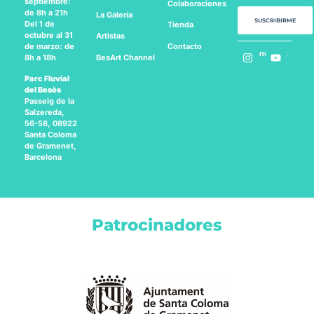
septiembre:
Colaboraciones
de 8h a 21h
La Galería
SUSCRIBIRME
Del 1 de
Tienda
octubre al 31
Artistas
Contacto
de marzo: de
Síguenos en:
BesArt
Channel
8h a 18h
Parc Fluvial
del Besòs
Passeig de la
Salzereda,
56-58, 08922
Santa Coloma
de Gramenet,
Barcelona
Patrocinadores