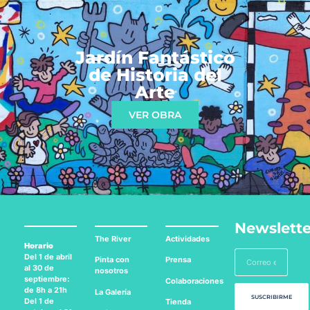
Jardín Fantástico
de Historia del
Arte
VER OBRA
Newslette
The River
Actividades
Horario
Del 1 de abril
Pinta con
Prensa
al 30 de
nosotros
septiembre:
Colaboraciones
de 8h a 21h
La Galería
SUSCRIBIRME
Del 1 de
Tienda