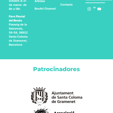
octubre al 31
Artistas
Contacto
de marzo: de
Síguenos en:
BesArt
Channel
8h a 18h
Parc Fluvial
del Besòs
Passeig de la
Salzereda,
56-58, 08922
Santa Coloma
de Gramenet,
Barcelona
Patrocinadores