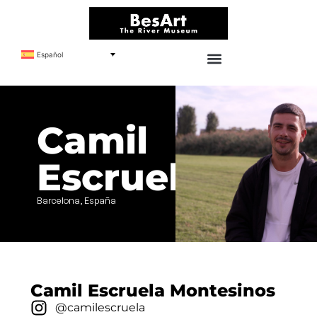
Español
Camil
Escruela
Barcelona, España
Camil Escruela Montesinos
@camilescruela