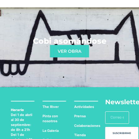
Cobi asomándose
VER OBRA
Newslette
The River
Actividades
Horario
Del 1 de abril
Pinta con
Prensa
al 30 de
nosotros
septiembre:
Colaboraciones
de 8h a 21h
La Galería
SUSCRIBIRME
Del 1 de
Tienda