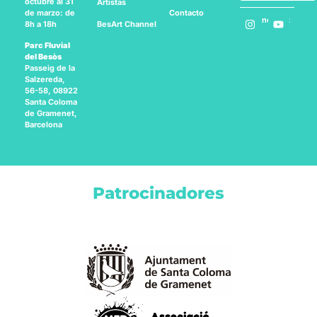
octubre al 31
Artistas
Contacto
de marzo: de
Síguenos en:
BesArt
Channel
8h a 18h
Parc Fluvial
del Besòs
Passeig de la
Salzereda,
56-58, 08922
Santa Coloma
de Gramenet,
Barcelona
Patrocinadores