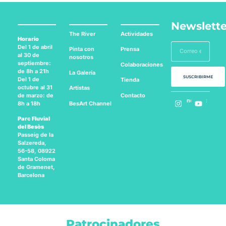
Newslette
The River
Actividades
Horario
Del 1 de abril
Pinta con
Prensa
al 30 de
nosotros
septiembre:
Colaboraciones
de 8h a 21h
La Galería
SUSCRIBIRME
Del 1 de
Tienda
octubre al 31
Artistas
Contacto
de marzo: de
Síguenos en:
BesArt
Channel
8h a 18h
Parc Fluvial
del Besòs
Passeig de la
Salzereda,
56-58, 08922
Santa Coloma
de Gramenet,
Barcelona
Patrocinadores