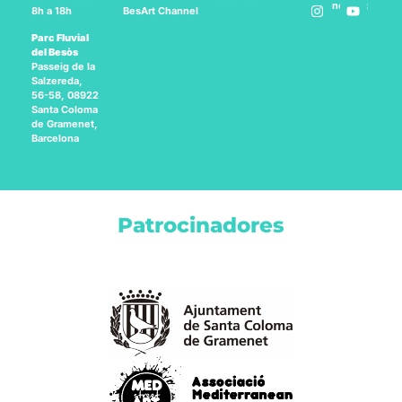
Síguenos en:
BesArt
Channel
8h a 18h
Parc Fluvial
del Besòs
Passeig de la
Salzereda,
56-58, 08922
Santa Coloma
de Gramenet,
Barcelona
Patrocinadores