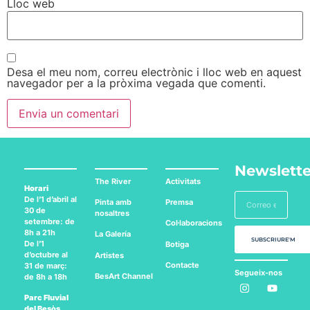
Lloc web
Desa el meu nom, correu electrònic i lloc web en aquest
navegador per a la pròxima vegada que comenti.
Newslette
The River
Activitats
Horari
De l’1 d’abril al
Pinta amb
Premsa
30 de
nosaltres
setembre: de
Col·laboracions
8h a 21h
La Galería
SUBSCRIURE'M
De l’1
Botiga
d’octubre al
Artistes
Contacte
31 de març:
Segueix-nos
BesArt
Channel
de 8h a 18h
a:
Parc Fluvial
del Besòs