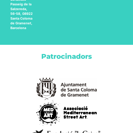
Passeig de la
Salzereda,
56-58, 08922
Santa Coloma
de Gramenet,
Barcelona
Patrocinadors