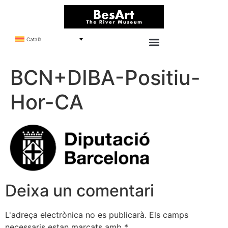
Català
BCN+DIBA-Positiu-
Hor-CA
Deixa un comentari
L'adreça electrònica no es publicarà.
Els camps
necessaris estan marcats amb
*