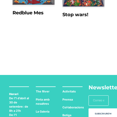
Redblue Mes
Stop wars!
Newslette
The River
Activitats
Horari
De l’1 d’abril al
Pinta amb
Premsa
30 de
nosaltres
setembre: de
Col·laboracions
8h a 21h
La Galería
SUBSCRIURE'M
De l’1
Botiga