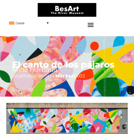
Català
El canto de los pájaros
Mina Hamada
Localització de l’obra
Mur East
003