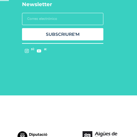
Newsletter
SUBSCRIURE'M
Segueix-nos a: