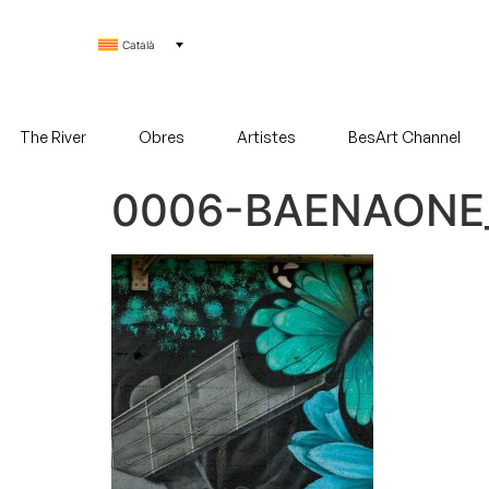
Català
The River
Obres
Artistes
BesArt Channel
0006-BAENAONE