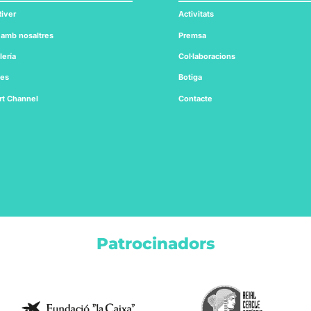
iver
Activitats
 amb nosaltres
Premsa
lería
Col·laboracions
tes
Botiga
rt
Channel
Contacte
Patrocinadors