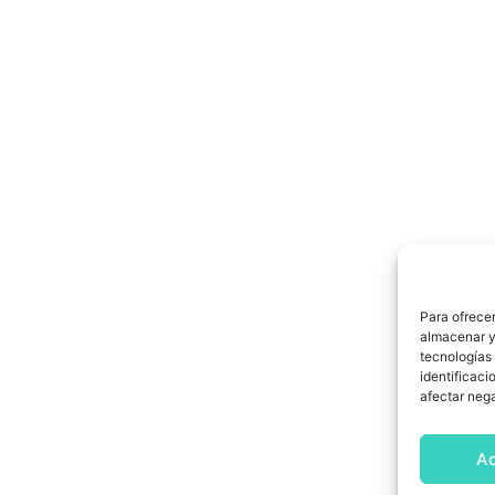
Para ofrecer
almacenar y/
tecnologías
identificaci
afectar nega
A