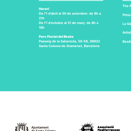
The R
Horari
De l’1 d’abril al 30 de setembre: de 8h a
Pinta
21h
De l’1 d’octubre al 31 de març: de 8h a
La Ga
18h
Artis
Parc Fluvial del Besòs
Passeig de la Salzereda, 56-58, 08922
BesA
Santa Coloma de Gramenet, Barcelona