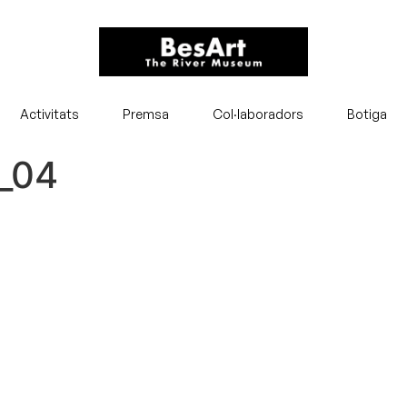
Activitats
Premsa
Col·laboradors
Botiga
_04