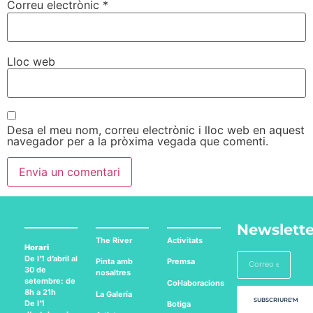
Correu electrònic
*
Lloc web
Desa el meu nom, correu electrònic i lloc web en aquest
navegador per a la pròxima vegada que comenti.
Newslette
The River
Activitats
Horari
De l’1 d’abril al
Pinta amb
Premsa
30 de
nosaltres
setembre: de
Col·laboracions
8h a 21h
La Galería
SUBSCRIURE'M
De l’1
Botiga