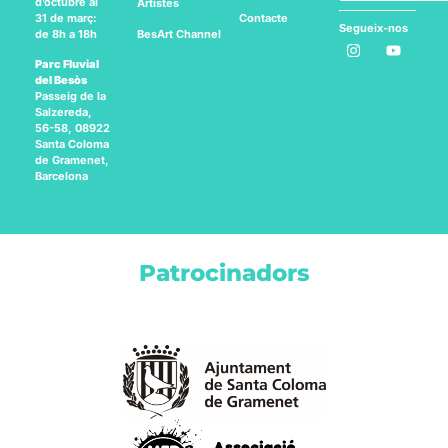
d’octubre al
Artistes
Contacte
31 de març:
Segueix-nos
BesArt
Channel
de 8h a 18h
a:
Parc Fluvial
del Besòs
Passeig de la
Salzereda,
56-58, 08922
Santa Coloma
de Gramenet,
Barcelona
Patrocinadors