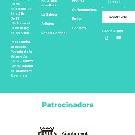
Pinta amb
Premsa
30 de
nosaltres
setembre: de
Col·laboracions
8h a 21h
La Galería
SUBSCRIURE'M
De l’1
Botiga
d’octubre al
Artistes
Contacte
31 de març:
Segueix-nos
BesArt
Channel
de 8h a 18h
a:
Parc Fluvial
del Besòs
Passeig de la
Salzereda,
56-58, 08922
Santa Coloma
de Gramenet,
Barcelona
Patrocinadors