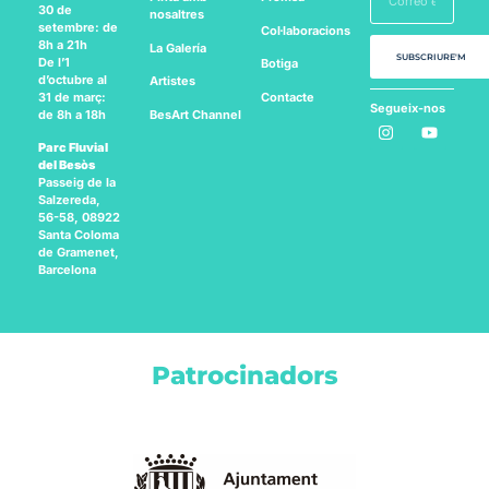
30 de
nosaltres
setembre: de
Col·laboracions
8h a 21h
La Galería
SUBSCRIURE'M
De l’1
Botiga
d’octubre al
Artistes
Contacte
31 de març:
Segueix-nos
BesArt
Channel
de 8h a 18h
a:
Parc Fluvial
del Besòs
Passeig de la
Salzereda,
56-58, 08922
Santa Coloma
de Gramenet,
Barcelona
Patrocinadors