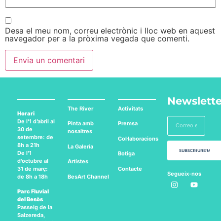
Desa el meu nom, correu electrònic i lloc web en aquest
navegador per a la pròxima vegada que comenti.
Newslette
The River
Activitats
Horari
De l’1 d’abril al
Pinta amb
Premsa
30 de
nosaltres
setembre: de
Col·laboracions
8h a 21h
La Galería
SUBSCRIURE'M
De l’1
Botiga
d’octubre al
Artistes
Contacte
31 de març:
Segueix-nos
BesArt
Channel
de 8h a 18h
a:
Parc Fluvial
del Besòs
Passeig de la
Salzereda,