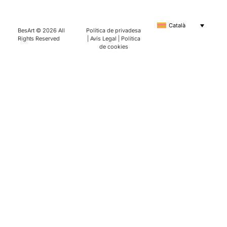
Català
BesArt © 2026 All
Política de privadesa
Rights Reserved
|
Avís Legal
|
Política
de cookies