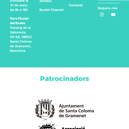
d’octubre al
Artistes
Contacte
31 de març:
Segueix-nos
BesArt
Channel
de 8h a 18h
a:
Parc Fluvial
del Besòs
Passeig de la
Salzereda,
56-58, 08922
Santa Coloma
de Gramenet,
Barcelona
Patrocinadors