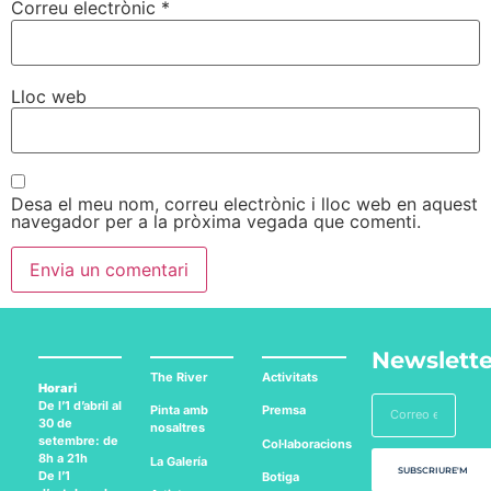
Correu electrònic
*
Lloc web
Desa el meu nom, correu electrònic i lloc web en aquest
navegador per a la pròxima vegada que comenti.
Newslette
The River
Activitats
Horari
De l’1 d’abril al
Pinta amb
Premsa
30 de
nosaltres
setembre: de
Col·laboracions
8h a 21h
La Galería
SUBSCRIURE'M
De l’1
Botiga