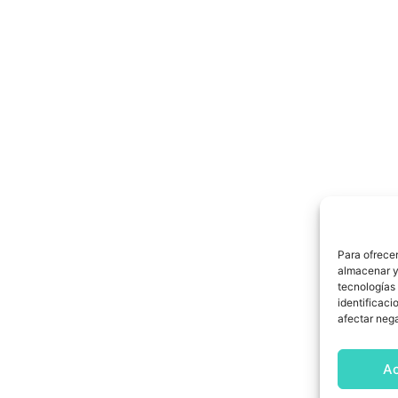
Para ofrecer
almacenar y/
tecnologías
identificaci
afectar nega
A