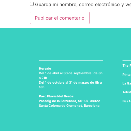
Guarda mi nombre, correo electrónico y w
The R
Horario
Del 1 de abril al 30 de septiembre: de 8h
Pinta
a 21h
Del 1 de octubre al 31 de marzo: de 8h a
La Ga
18h
Artis
Parc Fluvial del Besòs
Passeig de la Salzereda, 56-58, 08922
BesA
Santa Coloma de Gramenet, Barcelona