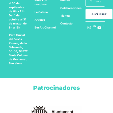
Pinta con
Prensa
al 30 de
nosotros
septiembre:
Colaboraciones
de 8h a 21h
La Galería
SUSCRIBIRME
Del 1 de
Tienda
octubre al 31
Artistas
Contacto
de marzo: de
Síguenos en:
BesArt
Channel
8h a 18h
Parc Fluvial
del Besòs
Passeig de la
Salzereda,
56-58, 08922
Santa Coloma
de Gramenet,
Barcelona
Patrocinadores