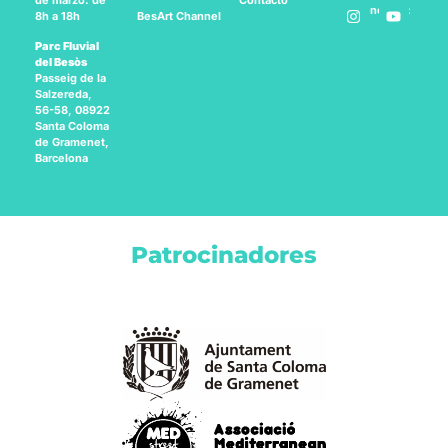
de marzo: de
Síguenos en:
BesArt
Channel
8h a 18h
Parc Fluvial
del Besòs
Passeig de la
Salzereda,
56-58, 08922
Santa Coloma
de Gramenet,
Barcelona
Patrocinadores