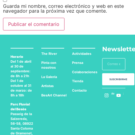
Guarda mi nombre, correo electrónico y web en este
navegador para la próxima vez que comente.
Newslette
The River
Actividades
Horario
Del 1 de abril
Pinta con
Prensa
al 30 de
nosotros
septiembre:
Colaboraciones
de 8h a 21h
La Galería
SUSCRIBIRME
Del 1 de
Tienda
octubre al 31
Artistas
Contacto
de marzo: de
Síguenos en:
BesArt
Channel
8h a 18h
Parc Fluvial
del Besòs
Passeig de la
Salzereda,
56-58, 08922
Santa Coloma
de Gramenet,