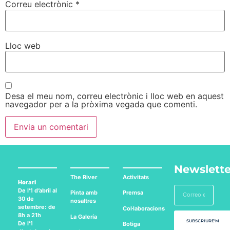
Correu electrònic
*
Lloc web
Desa el meu nom, correu electrònic i lloc web en aquest
navegador per a la pròxima vegada que comenti.
Newslette
The River
Activitats
Horari
De l’1 d’abril al
Pinta amb
Premsa
30 de
nosaltres
setembre: de
Col·laboracions
8h a 21h
La Galería
SUBSCRIURE'M
De l’1
Botiga