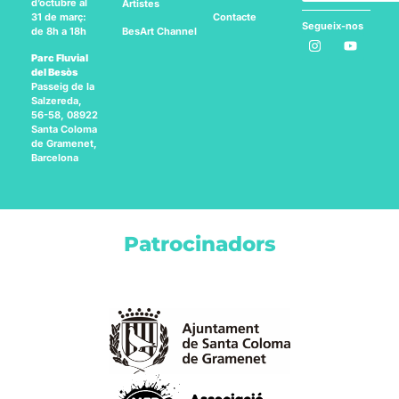
d’octubre al
Artistes
Contacte
31 de març:
Segueix-nos
BesArt
Channel
de 8h a 18h
a:
Parc Fluvial
del Besòs
Passeig de la
Salzereda,
56-58, 08922
Santa Coloma
de Gramenet,
Barcelona
Patrocinadors