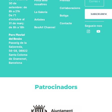
Pinta amb
Premsa
30 de
nosaltres
setembre: de
Col·laboracions
8h a 21h
La Galería
SUBSCRIURE'M
De l’1
Botiga
d’octubre al
Artistes
Contacte
31 de març:
Segueix-nos
BesArt
Channel
de 8h a 18h
a:
Parc Fluvial
del Besòs
Passeig de la
Salzereda,
56-58, 08922
Santa Coloma
de Gramenet,
Barcelona
Patrocinadors