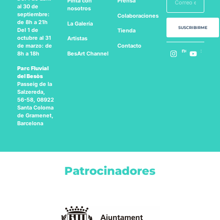
Pinta con
Prensa
al 30 de
nosotros
septiembre:
Colaboraciones
de 8h a 21h
La Galería
SUSCRIBIRME
Del 1 de
Tienda
octubre al 31
Artistas
Contacto
de marzo: de
Síguenos en:
BesArt
Channel
8h a 18h
Parc Fluvial
del Besòs
Passeig de la
Salzereda,
56-58, 08922
Santa Coloma
de Gramenet,
Barcelona
Patrocinadores