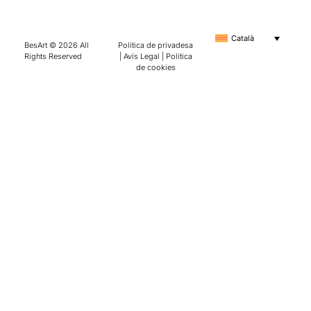
Català
BesArt © 2026 All
Política de privadesa
Rights Reserved
|
Avís Legal
|
Política
de cookies