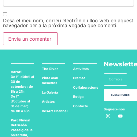
Desa el meu nom, correu electrònic i lloc web en aquest
navegador per a la pròxima vegada que comenti.
Newslette
The River
Activitats
Horari
De l’1 d’abril al
Pinta amb
Premsa
30 de
nosaltres
setembre: de
Col·laboracions
8h a 21h
La Galería
SUBSCRIURE'M
De l’1
Botiga
d’octubre al
Artistes
Contacte
31 de març:
Segueix-nos
BesArt
Channel
de 8h a 18h
a:
Parc Fluvial
del Besòs
Passeig de la
Salzereda,