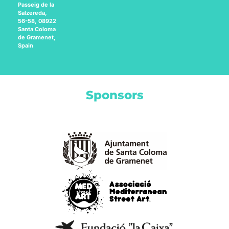
Passeig de la
Salzereda,
56-58, 08922
Santa Coloma
de Gramenet,
Spain
Sponsors