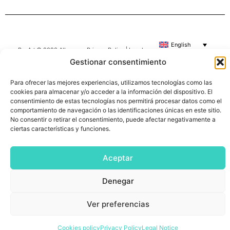
English
BesArt © 2026 All
Privacy Policy
|
Legal
Rights Reserved
Notice
|
Cookie
Gestionar consentimiento
Policy
Para ofrecer las mejores experiencias, utilizamos tecnologías como las
cookies para almacenar y/o acceder a la información del dispositivo. El
consentimiento de estas tecnologías nos permitirá procesar datos como el
comportamiento de navegación o las identificaciones únicas en este sitio.
No consentir o retirar el consentimiento, puede afectar negativamente a
ciertas características y funciones.
Aceptar
Denegar
Ver preferencias
Cookies policy
Privacy Policy
Legal Notice