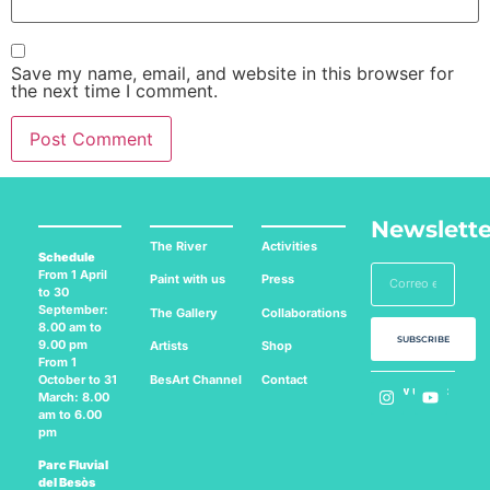
Save my name, email, and website in this browser for
the next time I comment.
Newslette
The River
Activities
Schedule
From 1 April
Paint with us
Press
to 30
September:
The Gallery
Collaborations
8.00 am to
SUBSCRIBE
9.00 pm
Artists
Shop
From 1
BesArt
Channel
Contact
October to 31
Follow us on:
March: 8.00
am to 6.00
pm
Parc Fluvial
del Besòs