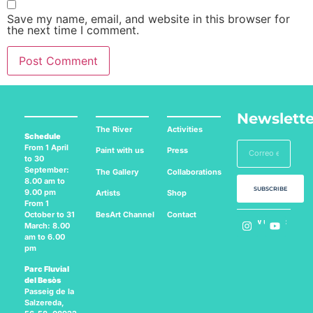
Save my name, email, and website in this browser for
the next time I comment.
Newslette
The River
Activities
Schedule
From 1 April
Paint with us
Press
to 30
September:
The Gallery
Collaborations
8.00 am to
SUBSCRIBE
9.00 pm
Artists
Shop
From 1
BesArt
Channel
Contact
October to 31
Follow us on:
March: 8.00
am to 6.00
pm
Parc Fluvial
del Besòs
Passeig de la
Salzereda,