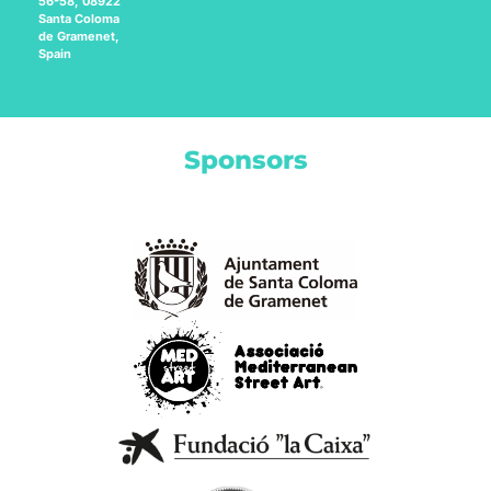
56-58, 08922
Santa Coloma
de Gramenet,
Spain
Sponsors