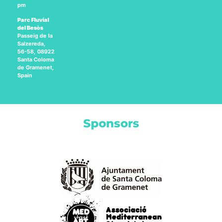
pm
Parc Fluvial
del Besòs
Passeig de la
Salzereda,
56-58, 08922
Santa Coloma
de Gramenet,
Spain
Sponsors