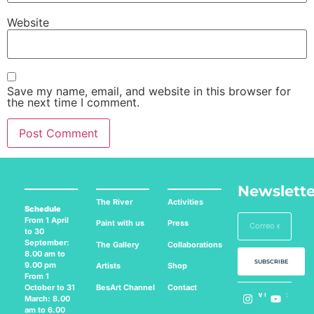
Website
Save my name, email, and website in this browser for
the next time I comment.
Newslette
The River
Activities
Schedule
From 1 April
Paint with us
Press
to 30
September:
The Gallery
Collaborations
8.00 am to
SUBSCRIBE
9.00 pm
Artists
Shop
From 1
BesArt
Channel
Contact
October to 31
Follow us on:
March: 8.00
am to 6.00