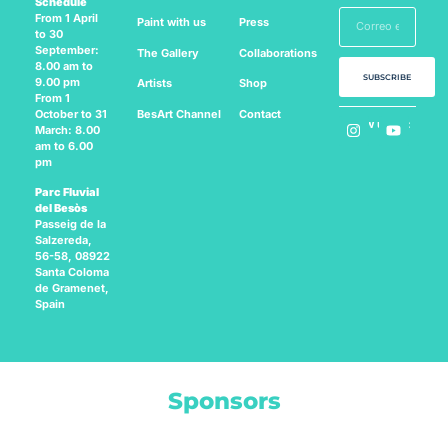
Schedule
From 1 April
Paint with us
Press
to 30
September:
The Gallery
Collaborations
8.00 am to
SUBSCRIBE
9.00 pm
Artists
Shop
From 1
BesArt
Channel
Contact
October to 31
Follow us on:
March: 8.00
am to 6.00
pm
Parc Fluvial
del Besòs
Passeig de la
Salzereda,
56-58, 08922
Santa Coloma
de Gramenet,
Spain
Sponsors