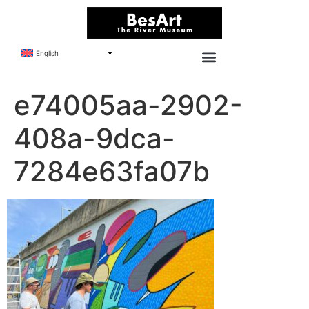
English
e74005aa-2902-
408a-9dca-
7284e63fa07b