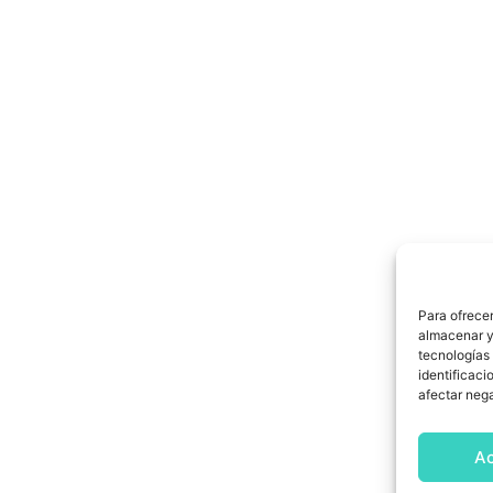
Para ofrecer
almacenar y/
tecnologías
identificaci
afectar nega
A