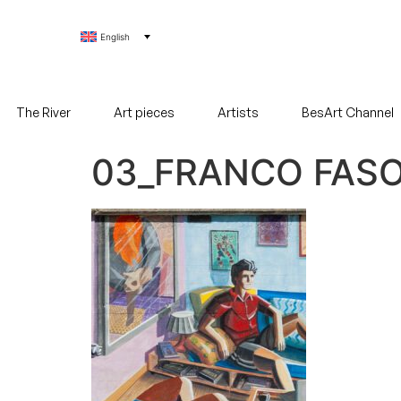
English
The River
Art pieces
Artists
BesArt Channel
03_FRANCO FASO