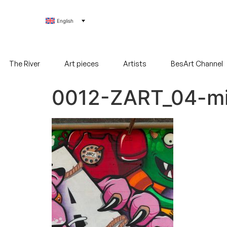
English
The River
Art pieces
Artists
BesArt Channel
0012-ZART_04-m