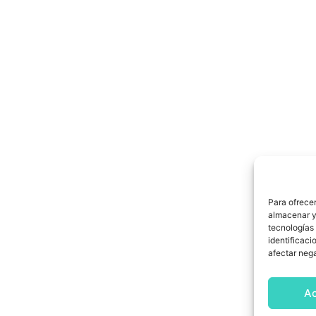
Para ofrecer
almacenar y/
tecnologías
identificaci
afectar nega
A