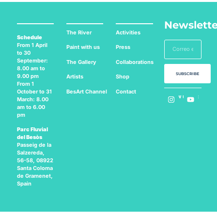
Newslette
The River
Activities
Schedule
From 1 April
Paint with us
Press
to 30
September:
The Gallery
Collaborations
8.00 am to
SUBSCRIBE
9.00 pm
Artists
Shop
From 1
BesArt
Channel
Contact
October to 31
Follow us on:
March: 8.00
am to 6.00
pm
Parc Fluvial
del Besòs
Passeig de la
Salzereda,
56-58, 08922
Santa Coloma
de Gramenet,
Spain