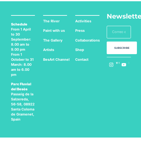
Newslette
The River
Activities
Schedule
From 1 April
Paint with us
Press
to 30
September:
The Gallery
Collaborations
8.00 am to
SUBSCRIBE
9.00 pm
Artists
Shop
From 1
BesArt
Channel
Contact
October to 31
Follow us on:
March: 8.00
am to 6.00
pm
Parc Fluvial
del Besòs
Passeig de la
Salzereda,
56-58, 08922
Santa Coloma
de Gramenet,
Spain