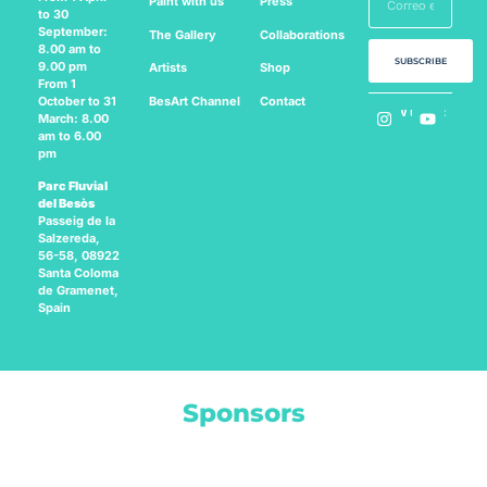
Paint with us
Press
to 30
September:
The Gallery
Collaborations
8.00 am to
SUBSCRIBE
9.00 pm
Artists
Shop
From 1
BesArt
Channel
Contact
October to 31
Follow us on:
March: 8.00
am to 6.00
pm
Parc Fluvial
del Besòs
Passeig de la
Salzereda,
56-58, 08922
Santa Coloma
de Gramenet,
Spain
Sponsors